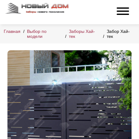
Главная
Выбор по
Заборы Хай-
Забор Хай-
модели
тек
тек