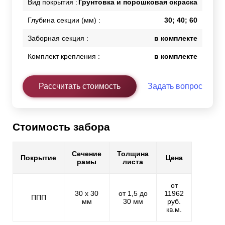
Вид покрытия :
Грунтовка и порошковая окраска
Глубина секции (мм) :
30; 40; 60
Заборная секция :
в комплекте
Комплект крепления :
в комплекте
Рассчитать стоимость
Задать вопрос
Стоимость забора
Сечение
Толщина
Покрытие
Цена
рамы
листа
от
30 х 30
от 1,5 до
11962
ППП
мм
30 мм
руб.
кв.м.