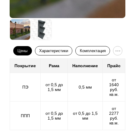
Еще один нюанс – выбор расцветок и фактур.
Разнообразие выбора есть только в том случае, если
толщина стального листа более 0.5 мм. В противном
случае выбор ограничивается двумя - тремя самыми
распространенными цветами.
Порошковое покрытие.
Цены
Характеристики
Комплектация
Порошковое покрытие на фоне
полиэстера
выглядит
Покрытие
Рама
Наполнение
Прайс
более выгодно. Оно обеспечивает богатство фактур
и цветовых решений и не ограничивает
от
производителя в выборе технологий для
от 0,5 до
1640
ПЭ
0,5 мм
изготовления готового забора. Порошковое покрытие
1,5 мм
руб.
обеспечивает долговечность готового изделия при
кв.м.
любых погодных условиях. Толщина такого покрытия
может быть разной, и составляет от 60 до 100
от
микрон. Чем толще слой декоративного покрытия,
от 0,5 до
от 0,5 до 1,5
2277
ППП
1,5 мм
мм
руб.
тем дороже обойдется забор.
кв.м.