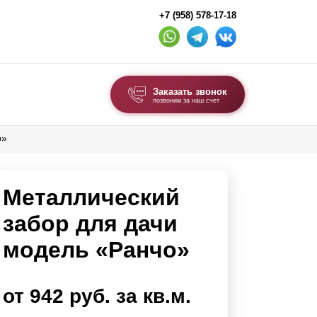
+7 (958) 578-17-18
Заказать звонок
позвоним за наш счет
о»
ВЫБОР ПО ТИПУ
Модульные заборы и ограждения
Металлический
Комбинированные заборы
Секционные заборы
забор для дачи
модель «Ранчо»
ВОРОТА И КАЛИТКИ
Ворота откатные
от 942 руб. за кв.м.
Ворота распашные
Ворота складные гармошка