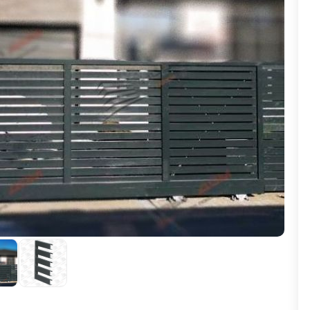
ВЫБОР ПО ХАРАКТЕРИСТИКАМ
Горизонтальные заборы
Высокие заборы
Красивые, дизайнерские заборы
ВЫБОР ПО СПОСОБУ МОНТАЖА
Заборы под ключ
Готовые заборы
Комплекты заборов-лего "сделай сам"
Быстровозводимые заборы