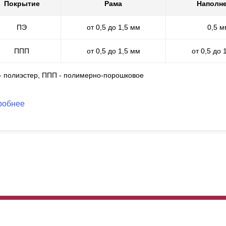
о имеет идеальный внешний вид и обладает всеми защитными сво
Покрытие
Рама
Наполн
жаробезопасное, не трескается, устойчиво к царапинам и погодны
ПЭ
от 0,5 до 1,5 мм
0,5 м
ППП
от 0,5 до 1,5 мм
от 0,5 до 
 - полиэстер, ППП - полимерно-порошковое
робнее