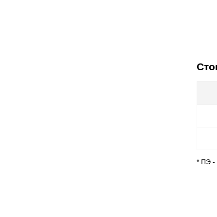
Сто
* ПЭ 