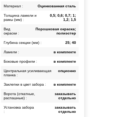
Каркасы ворот
Материал :
Оцинкованная сталь
Калитки
Толщина ламели и
0,5; 0,6; 0,7; 1;
Входные группы
рамы (мм) :
1,2; 1,5
Вид
Порошковая окраска;
окраски :
полиэстер
ВСЕ ДЛЯ ЗАБОРА
Глубина секции (мм) :
25; 40
Панели для забора
Ламели :
в комплекте
Боковые профили :
в комплекте
Центральная усиливающая
опционно
планка :
Заклепки в цвет забора :
в комплекте
Ворота (откатные,
заказывать
распашные) :
отдельно
Установка забора
заказывать
:
отдельно