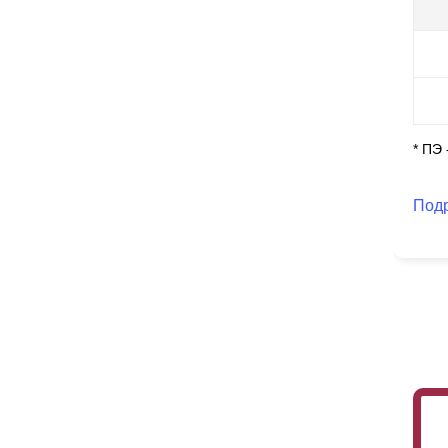
Он
по
* ПЭ
Под