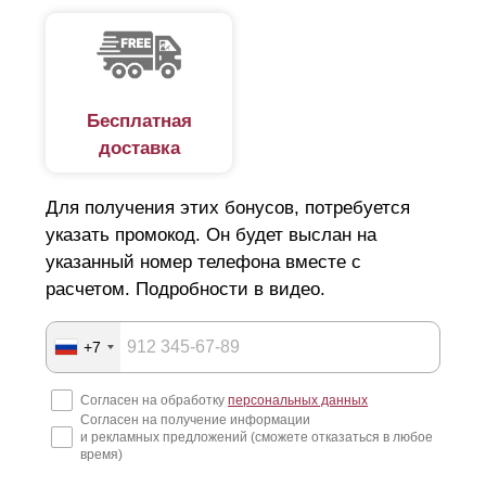
возьмемся за изготовление заборных секций в
точных размерах каждого пролета. Также мы сможем
произвести стальные столбы самостоятельно. Мы
проведем комплекс работ по антикоррозийной
обработке, окрашиванию столбов в нужный цвет, и в
последующим установить готовый к эксплуатации
Бесплатная
комплект забора вместе со столбами.
доставка
Для получения этих бонусов, потребуется
указать промокод. Он будет выслан на
указанный номер телефона вместе с
расчетом. Подробности в видео.
+7
Согласен на обработку
персональных данных
Согласен на получение информации
и рекламных предложений (сможете отказаться в любое
время)