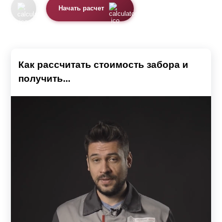
Варианту будет требоваться наибольшее
Начать расчет
количество
ламелей
из-за уменьшенной высоты. На
"Стандарт" этот фактор будет действовать не так
сильно. Это незначительно повышает цену “
Оптима
”.
Для учёта всех особенностей вы можете
воспользоваться калькулятором.
Как рассчитать стоимость забора и
получить...