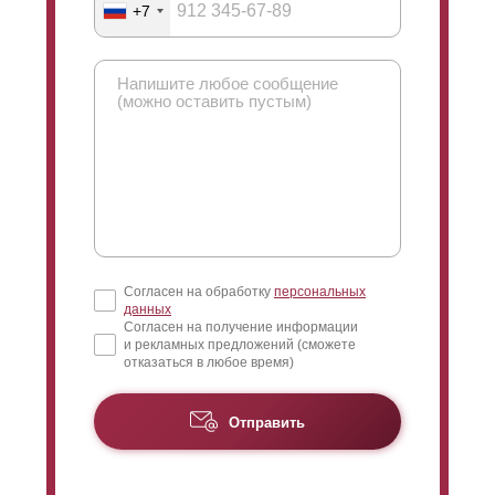
через забор сквозь
ламели
. Выше мы можете увидеть
+7
горизонтальных линий. Ниже на рисунке приведено
картинку, на которой продемонстрирован такой угол.
сравнение "Стандарт", "
Оптима
" и "Премиум".
Если смотреть снаружи, то взгляд нужно направить
вверх. Участка не будет видно, только небо. А значит
и наоборот: при взгляде с другой стороны забора,
взгляд падает сверху и обзору открыта нижняя часть
пространства. В итоге можно с лёгкостью увидеть,
что происходит на улице за забором, но не у вас на
участке. Максимальный нахлест - максимально
суженный угол обзора.
Согласен на обработку
персональных
данных
Согласен на получение информации
и рекламных предложений (сможете
отказаться в любое время)
Отправить